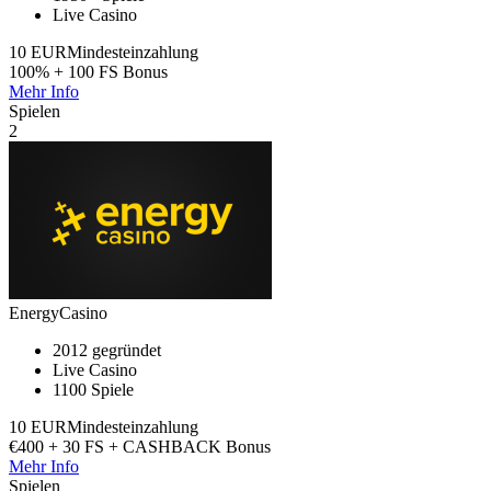
Live Casino
10 EUR
Mindesteinzahlung
100% + 100 FS
Bonus
Mehr Info
Spielen
2
EnergyCasino
2012 gegründet
Live Casino
1100 Spiele
10 EUR
Mindesteinzahlung
€400 + 30 FS + CASHBACK
Bonus
Mehr Info
Spielen