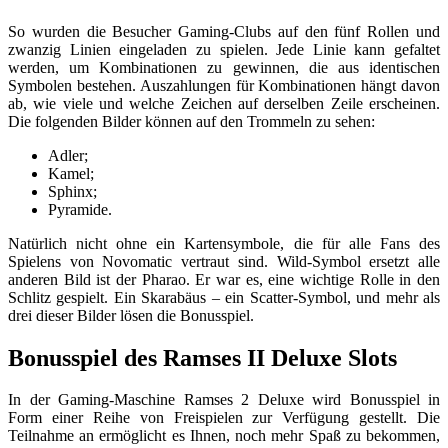
So wurden die Besucher Gaming-Clubs auf den fünf Rollen und
zwanzig Linien eingeladen zu spielen. Jede Linie kann gefaltet
werden, um Kombinationen zu gewinnen, die aus identischen
Symbolen bestehen. Auszahlungen für Kombinationen hängt davon
ab, wie viele und welche Zeichen auf derselben Zeile erscheinen.
Die folgenden Bilder können auf den Trommeln zu sehen:
Adler;
Kamel;
Sphinx;
Pyramide.
Natürlich nicht ohne ein Kartensymbole, die für alle Fans des
Spielens von Novomatic vertraut sind. Wild-Symbol ersetzt alle
anderen Bild ist der Pharao. Er war es, eine wichtige Rolle in den
Schlitz gespielt. Ein Skarabäus – ein Scatter-Symbol, und mehr als
drei dieser Bilder lösen die Bonusspiel.
Bonusspiel des Ramses II Deluxe Slots
In der Gaming-Maschine Ramses 2 Deluxe wird Bonusspiel in
Form einer Reihe von Freispielen zur Verfügung gestellt. Die
Teilnahme an ermöglicht es Ihnen, noch mehr Spaß zu bekommen,