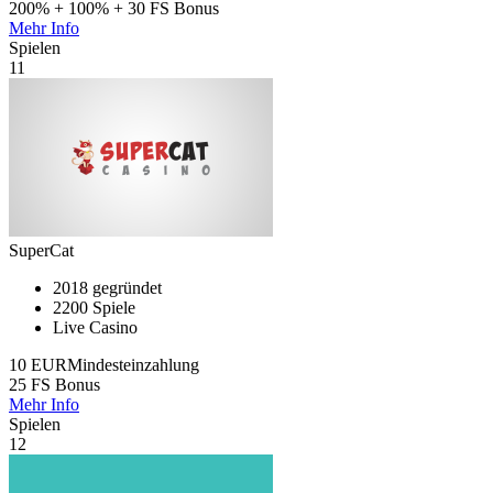
200% + 100% + 30 FS
Bonus
Mehr Info
Spielen
11
SuperCat
2018 gegründet
2200 Spiele
Live Casino
10 EUR
Mindesteinzahlung
25 FS
Bonus
Mehr Info
Spielen
12