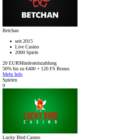
Betchan
seit 2015
Live Casino
2000 Spiele
20 EUR
Mindesteinzahlung
50% bis zu €400 + 120 FS
Bonus
Mehr Info
Spielen
9
Lucky Bird Casino