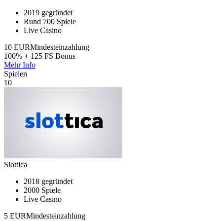
2019 gegründet
Rund 700 Spiele
Live Casino
10 EUR
Mindesteinzahlung
100% + 125 FS
Bonus
Mehr Info
Spielen
10
Slottica
2018 gegründet
2000 Spiele
Live Casino
5 EUR
Mindesteinzahlung