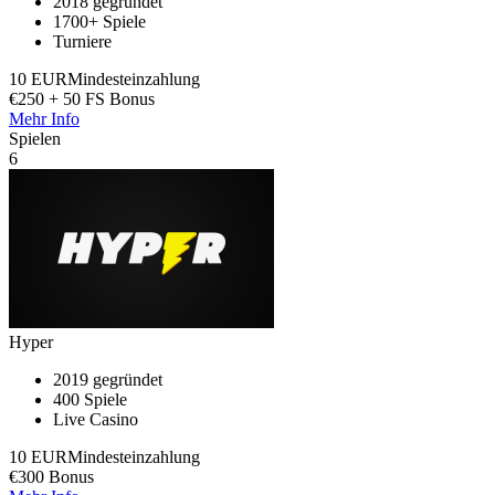
2018 gegründet
1700+ Spiele
Turniere
10 EUR
Mindesteinzahlung
€250 + 50 FS
Bonus
Mehr Info
Spielen
6
Hyper
2019 gegründet
400 Spiele
Live Casino
10 EUR
Mindesteinzahlung
€300
Bonus