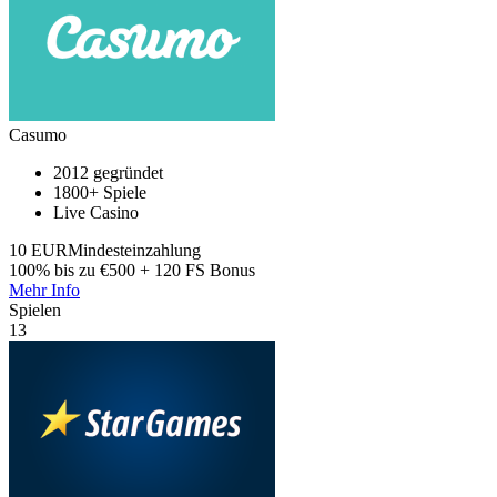
Casumo
2012 gegründet
1800+ Spiele
Live Casino
10 EUR
Mindesteinzahlung
100% bis zu €500 + 120 FS
Bonus
Mehr Info
Spielen
13