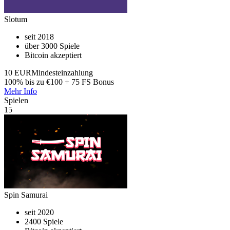
Slotum
seit 2018
über 3000 Spiele
Bitcoin akzeptiert
10 EUR
Mindesteinzahlung
100% bis zu €100 + 75 FS
Bonus
Mehr Info
Spielen
15
Spin Samurai
seit 2020
2400 Spiele