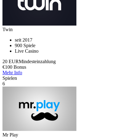
Twin
seit 2017
900 Spiele
Live Casino
20 EUR
Mindesteinzahlung
€100
Bonus
Mehr Info
Spielen
6
Mr Play