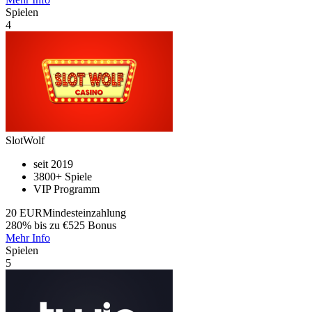
Spielen
4
SlotWolf
seit 2019
3800+ Spiele
VIP Programm
20 EUR
Mindesteinzahlung
280% bis zu €525
Bonus
Mehr Info
Spielen
5