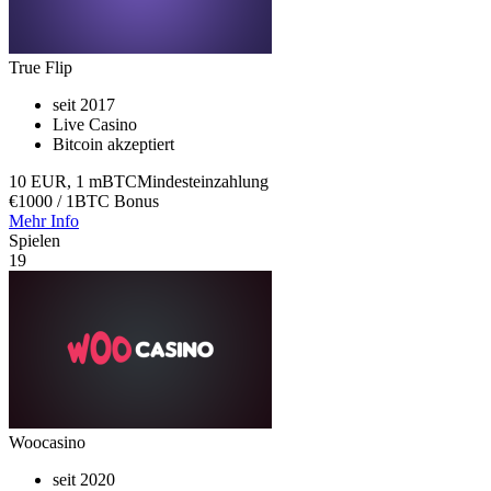
True Flip
seit 2017
Live Casino
Bitcoin akzeptiert
10 EUR, 1 mBTC
Mindesteinzahlung
€1000 / 1BTC
Bonus
Mehr Info
Spielen
19
Woocasino
seit 2020