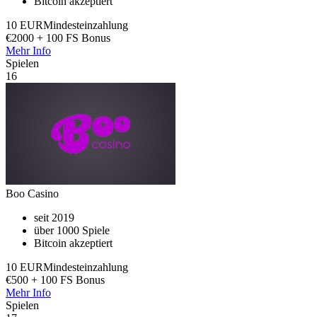
Bitcoin akzeptiert
10 EUR
Mindesteinzahlung
€2000 + 100 FS
Bonus
Mehr Info
Spielen
16
Boo Casino
seit 2019
über 1000 Spiele
Bitcoin akzeptiert
10 EUR
Mindesteinzahlung
€500 + 100 FS
Bonus
Mehr Info
Spielen