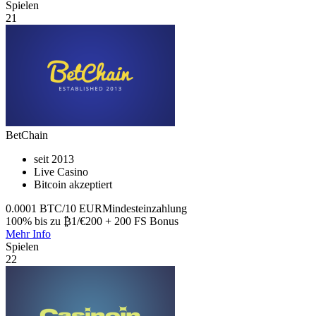
Spielen
21
BetChain
seit 2013
Live Casino
Bitcoin akzeptiert
0.0001 BTC/10 EUR
Mindesteinzahlung
100% bis zu ₿1/€200 + 200 FS
Bonus
Mehr Info
Spielen
22