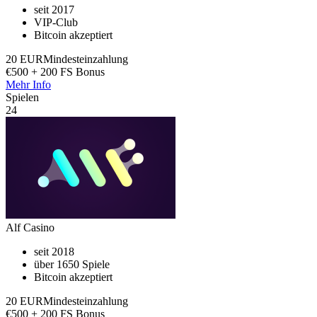
seit 2017
VIP-Club
Bitcoin akzeptiert
20 EUR
Mindesteinzahlung
€500 + 200 FS
Bonus
Mehr Info
Spielen
24
Alf Casino
seit 2018
über 1650 Spiele
Bitcoin akzeptiert
20 EUR
Mindesteinzahlung
€500 + 200 FS
Bonus