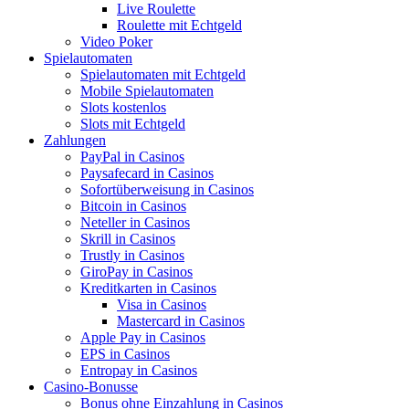
Live Roulette
Roulette mit Echtgeld
Video Poker
Spielautomaten
Spielautomaten mit Echtgeld
Mobile Spielautomaten
Slots kostenlos
Slots mit Echtgeld
Zahlungen
PayPal in Casinos
Paysafecard in Casinos
Sofortüberweisung in Casinos
Bitcoin in Casinos
Neteller in Casinos
Skrill in Casinos
Trustly in Casinos
GiroPay in Casinos
Kreditkarten in Casinos
Visa in Casinos
Mastercard in Casinos
Apple Pay in Casinos
EPS in Casinos
Entropay in Casinos
Casino-Bonusse
Bonus ohne Einzahlung in Casinos