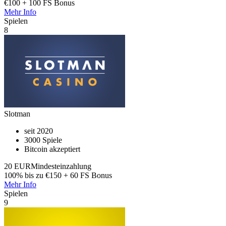
€100 + 100 FS
Bonus
Mehr Info
Spielen
8
Slotman
seit 2020
3000 Spiele
Bitcoin akzeptiert
20 EUR
Mindesteinzahlung
100% bis zu €150 + 60 FS
Bonus
Mehr Info
Spielen
9