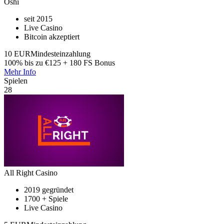
Oshi
seit 2015
Live Casino
Bitcoin akzeptiert
10 EUR
Mindesteinzahlung
100% bis zu €125 + 180 FS
Bonus
Mehr Info
Spielen
28
All Right Casino
2019 gegründet
1700 + Spiele
Live Casino