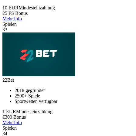
10 EUR
Mindesteinzahlung
25 FS
Bonus
Mehr Info
Spielen
33
22Bet
2018 gegründet
2500+ Spiele
Sportwetten verfügbar
1 EUR
Mindesteinzahlung
€300
Bonus
Mehr Info
Spielen
34