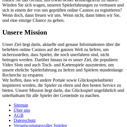
Würden Sie sich wagen, unseren Spielerfahrungen zu vertrauen und
sich in einem der von uns geprüften online Casinos zu registrieren?
Wenn doch, dann freuen wir uns. Wenn nicht, dann bitten wir Sie,
und eine einzige Chance zu geben.
Unsere Mission
Unser Ziel liegt darin, aktuelle und genaue Informationen über die
beliebten online Casinos auf der ganzen Welt zu liefern, um
sicherzustellen, dass Spieler, die noch unerfahren sind, nicht
betrogen werden. Darüber hinaus ist es unser Ziel, die populären
Video Slots und auch Tisch- und Kartenspiele auszutesten, um
unsere ehrliche Spielerfahrung zu liefern und Spielern stundenlange
Recherche zu ersparen.
Wir hoffen, dass wir andere Portale sowie Glücksspielanbieter
inspirieren werden, die Spieler zu ehren und den besten Service zu
bieten. Unsere Mission liegt darin, das Glücksspiel ungefährlich und
unterhaltsam für alle Spieler der Gemeinde zu machen.
Sitemap
Über uns
AGB
Datenschutz
Verantwortungsvolles Spielen