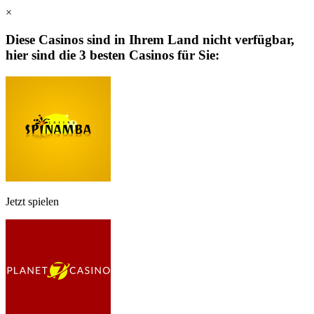
×
Diese Casinos sind in Ihrem Land nicht verfügbar,
hier sind die 3 besten Casinos für Sie:
Jetzt spielen