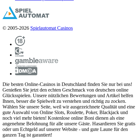
© 2005-2026
Spielautomat Casinos
Die besten Online-Casinos in Deutschland finden Sie nur bei uns!
Genießen Sie jetzt den echten Geschmack von deutschen online
Glücksspielen. Unsere nützlichen Bewertungen und Artikel helfen
Ihnen, besser die Spielwelt zu verstehen und richtig zu zocken.
Wählen Sie unsere Seite, weil wir ausgezeichnete Qualität und eine
gute Auswahl von Online Slots, Roulette, Poker, Blackjack und
noch viel mehr bieten! Kostenlose online Boni dienen als eine
angenehme Belohnung für alle unsere Gäste. Hasardieren Sie gratis
oder um Echtgeld auf unserer Website - und gute Laune für den
ganzen Tag ist garantiert!