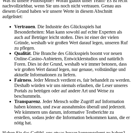
Was ist unsere Philosophie? Woran glaubt unser Team? Es ist recht
nachvollziehbar, wenn Sie uns noch nicht vertrauen. Genau aus
diesem Grund haben wir unsere Werte in diesem Abschnitt
aufgelistet:
Vertrauen
. Die Industrie des Glücksspiels hat
Besonderheiten: Man kann sowohl auf echte Experten als
auch auf Betrüger leicht stoßen. Dies ist einer der vielen
Gründe, weshalb wir großen Wert darauf legen, unseren Ruf
zu pflegen.
Qualität
. Die Branche des Glücksspiels boomt vor neuen
Online-Casino-Anbietern, Entwicklerstudios und natürlich
Foren. Dies ist der Grund, weshalb wir immer betonen, dass
wir großen Wert darauf legen, nur genaue, vollständige und
aktuelle Informationen zu liefern.
Fairness
. Jeder Mensch verdient es, fair behandelt zu werden.
Deshalb würden wir uns niemals erlauben, die Leser unseres
Portals zu betrügen oder auf andere Art und Weise zu
beschummeln.
Transparenz
. Jeder Mensch sollte Zugriff auf Information
haben können, und zwar ausnahmslos überall und jederzeit.
Wir kümmern uns darum, informative Testberichte zu
erstellen, sodass jeder die Information bekommen kann, die er
nötig hat.
Haben Sie das Gefühl, uns etwas besser kennengelernt zu haben?