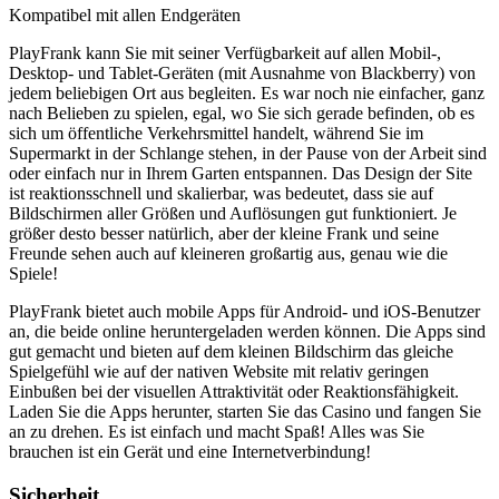
Kompatibel mit allen Endgeräten
PlayFrank kann Sie mit seiner Verfügbarkeit auf allen Mobil-,
Desktop- und Tablet-Geräten (mit Ausnahme von Blackberry) von
jedem beliebigen Ort aus begleiten. Es war noch nie einfacher, ganz
nach Belieben zu spielen, egal, wo Sie sich gerade befinden, ob es
sich um öffentliche Verkehrsmittel handelt, während Sie im
Supermarkt in der Schlange stehen, in der Pause von der Arbeit sind
oder einfach nur in Ihrem Garten entspannen. Das Design der Site
ist reaktionsschnell und skalierbar, was bedeutet, dass sie auf
Bildschirmen aller Größen und Auflösungen gut funktioniert. Je
größer desto besser natürlich, aber der kleine Frank und seine
Freunde sehen auch auf kleineren großartig aus, genau wie die
Spiele!
PlayFrank bietet auch mobile Apps für Android- und iOS-Benutzer
an, die beide online heruntergeladen werden können. Die Apps sind
gut gemacht und bieten auf dem kleinen Bildschirm das gleiche
Spielgefühl wie auf der nativen Website mit relativ geringen
Einbußen bei der visuellen Attraktivität oder Reaktionsfähigkeit.
Laden Sie die Apps herunter, starten Sie das Casino und fangen Sie
an zu drehen. Es ist einfach und macht Spaß! Alles was Sie
brauchen ist ein Gerät und eine Internetverbindung!
Sicherheit