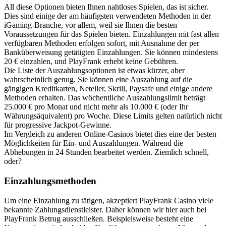
All diese Optionen bieten Ihnen nahtloses Spielen, das ist sicher.
Dies sind einige der am häufigsten verwendeten Methoden in der
iGaming-Branche, vor allem, weil sie Ihnen die besten
Voraussetzungen für das Spielen bieten. Einzahlungen mit fast allen
verfügbaren Methoden erfolgen sofort, mit Ausnahme der per
Banküberweisung getätigten Einzahlungen. Sie können mindestens
20 € einzahlen, und PlayFrank erhebt keine Gebühren.
Die Liste der Auszahlungsoptionen ist etwas kürzer, aber
wahrscheinlich genug. Sie können eine Auszahlung auf die
gängigen Kreditkarten, Neteller, Skrill, Paysafe und einige andere
Methoden erhalten. Das wöchentliche Auszahlungslimit beträgt
25.000 € pro Monat und nicht mehr als 10.000 € (oder Ihr
Währungsäquivalent) pro Woche. Diese Limits gelten natürlich nicht
für progressive Jackpot-Gewinne.
Im Vergleich zu anderen Online-Casinos bietet dies eine der besten
Möglichkeiten für Ein- und Auszahlungen. Während die
Abhebungen in 24 Stunden bearbeitet werden. Ziemlich schnell,
oder?
Einzahlungsmethoden
Um eine Einzahlung zu tätigen, akzeptiert PlayFrank Casino viele
bekannte Zahlungsdienstleister. Daher können wir hier auch bei
PlayFrank Betrug ausschließen. Beispielsweise besteht eine