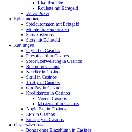
Live Roulette
Roulette mit Echtgeld
Video Poker
Spielautomaten
Spielautomaten mit Echtgeld
Mobile Spielautomaten
Slots kostenlos
Slots mit Echtgeld
Zahlungen
PayPal in Casinos
Paysafecard in Casinos
Sofortüberweisung in Casinos
Bitcoin in Casinos
Neteller in Casinos
Skrill in Casinos
Trustly in Casinos
GiroPay in Casinos
Kreditkarten in Casinos
Visa in Casinos
Mastercard in Casinos
Apple Pay in Casinos
EPS in Casinos
Entropay in Casinos
Casino-Bonusse
Bonus ohne Einzahlung in Casinos