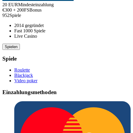
20 EUR
Mindesteinzahlung
€300 + 200FS
Bonus
952
Spiele
2014 gegründet
Fast 1000 Spiele
Live Casino
Spielen
Spiele
Roulette
Blackjack
Video poker
Einzahlungsmethoden