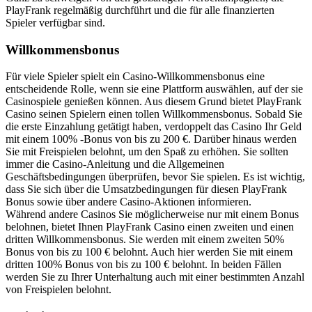
PlayFrank regelmäßig durchführt und die für alle finanzierten
Spieler verfügbar sind.
Willkommensbonus
Für viele Spieler spielt ein Casino-Willkommensbonus eine
entscheidende Rolle, wenn sie eine Plattform auswählen, auf der sie
Casinospiele genießen können. Aus diesem Grund bietet PlayFrank
Casino seinen Spielern einen tollen Willkommensbonus. Sobald Sie
die erste Einzahlung getätigt haben, verdoppelt das Casino Ihr Geld
mit einem 100% -Bonus von bis zu 200 €. Darüber hinaus werden
Sie mit Freispielen belohnt, um den Spaß zu erhöhen. Sie sollten
immer die Casino-Anleitung und die Allgemeinen
Geschäftsbedingungen überprüfen, bevor Sie spielen. Es ist wichtig,
dass Sie sich über die Umsatzbedingungen für diesen PlayFrank
Bonus sowie über andere Casino-Aktionen informieren.
Während andere Casinos Sie möglicherweise nur mit einem Bonus
belohnen, bietet Ihnen PlayFrank Casino einen zweiten und einen
dritten Willkommensbonus. Sie werden mit einem zweiten 50%
Bonus von bis zu 100 € belohnt. Auch hier werden Sie mit einem
dritten 100% Bonus von bis zu 100 € belohnt. In beiden Fällen
werden Sie zu Ihrer Unterhaltung auch mit einer bestimmten Anzahl
von Freispielen belohnt.