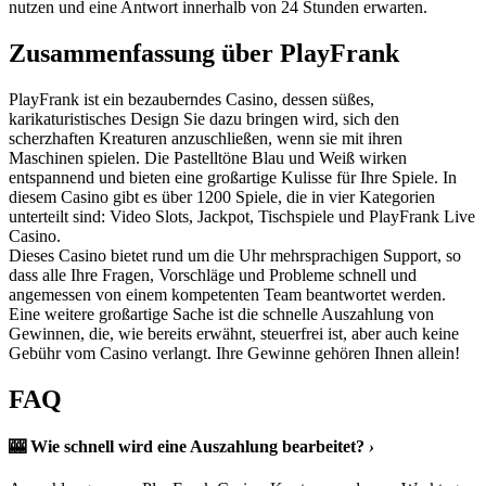
nutzen und eine Antwort innerhalb von 24 Stunden erwarten.
Zusammenfassung über PlayFrank
PlayFrank ist ein bezauberndes Casino, dessen süßes,
karikaturistisches Design Sie dazu bringen wird, sich den
scherzhaften Kreaturen anzuschließen, wenn sie mit ihren
Maschinen spielen. Die Pastelltöne Blau und Weiß wirken
entspannend und bieten eine großartige Kulisse für Ihre Spiele. In
diesem Casino gibt es über 1200 Spiele, die in vier Kategorien
unterteilt sind: Video Slots, Jackpot, Tischspiele und PlayFrank Live
Casino.
Dieses Casino bietet rund um die Uhr mehrsprachigen Support, so
dass alle Ihre Fragen, Vorschläge und Probleme schnell und
angemessen von einem kompetenten Team beantwortet werden.
Eine weitere großartige Sache ist die schnelle Auszahlung von
Gewinnen, die, wie bereits erwähnt, steuerfrei ist, aber auch keine
Gebühr vom Casino verlangt. Ihre Gewinne gehören Ihnen allein!
FAQ
🎰 Wie schnell wird eine Auszahlung bearbeitet?
›