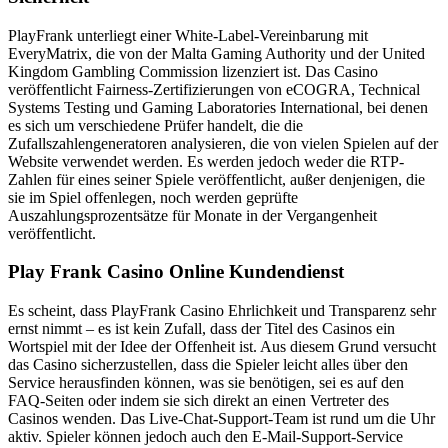
PlayFrank unterliegt einer White-Label-Vereinbarung mit
EveryMatrix, die von der Malta Gaming Authority und der United
Kingdom Gambling Commission lizenziert ist. Das Casino
veröffentlicht Fairness-Zertifizierungen von eCOGRA, Technical
Systems Testing und Gaming Laboratories International, bei denen
es sich um verschiedene Prüfer handelt, die die
Zufallszahlengeneratoren analysieren, die von vielen Spielen auf der
Website verwendet werden. Es werden jedoch weder die RTP-
Zahlen für eines seiner Spiele veröffentlicht, außer denjenigen, die
sie im Spiel offenlegen, noch werden geprüfte
Auszahlungsprozentsätze für Monate in der Vergangenheit
veröffentlicht.
Play Frank Casino Online Kundendienst
Es scheint, dass PlayFrank Casino Ehrlichkeit und Transparenz sehr
ernst nimmt – es ist kein Zufall, dass der Titel des Casinos ein
Wortspiel mit der Idee der Offenheit ist. Aus diesem Grund versucht
das Casino sicherzustellen, dass die Spieler leicht alles über den
Service herausfinden können, was sie benötigen, sei es auf den
FAQ-Seiten oder indem sie sich direkt an einen Vertreter des
Casinos wenden. Das Live-Chat-Support-Team ist rund um die Uhr
aktiv. Spieler können jedoch auch den E-Mail-Support-Service