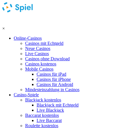
×
Online-Casinos
Casinos mit Echtgeld
Neue Casinos
Live Casinos
Casinos ohne Download
Casinos kostenos
Mobile Casinos
Casinos für iPad
Casinos für iPhone
Casinos für Android
Mindesteinzahlung in Casinos
Casino-Spiele
Blackjack kostenlos
Blackjack mit Echtgeld
Live Blackjack
Baccarat kostenlos
Live Baccarat
Roulette kostenlos