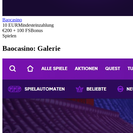
Baocasino
10 EUR
Mindesteinzahlung
€200 + 100 FS
Bonus
Spielen
Baocasino: Galerie