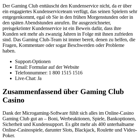
Der Gaming Club enttäuscht den Kundenservice nicht, da er über
ein engagiertes Kundenserviceteam verfügt, das seinen Spielern sehr
entgegenkommt, egal ob Sie in den frühen Morgenstunden oder in
den späten Abendstunden anrufen. Ihr ausgezeichneter,
preisgekrönter Kundenservice ist ein Beweis dafür, dass ihre
Kunden seit mehr als zwanzig Jahren in Folge mit ihnen zufrieden
sind. Das Gaming Club-Team ist immer bereit, denen zu helfen, die
Fragen, Kommentare oder sogar Beschwerden oder Probleme
haben.
Support-Optionen
Email: Formular auf der Website
Telefonnummer: 1 800 1515 1516
Live-Chat: Ja
Zusammenfassend über Gaming Club
Casino
Dank der Microgaming-Software fühlt sich alles im Online-Casino
Gaming Club gut an – Boni, Werbeaktionen, Spiele, Bankoptionen,
Sicherheit und Kundensupport. Es gibt mehr als 400 unterhaltsame
Online-Casinospiele, darunter Slots, Blackjack, Roulette und Video-
Poker.