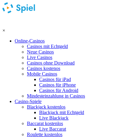
×
Online-Casinos
Casinos mit Echtgeld
Neue Casinos
Live Casinos
Casinos ohne Download
Casinos kostenos
Mobile Casinos
Casinos für iPad
Casinos für iPhone
Casinos für Android
Mindesteinzahlung in Casinos
Casino-Spiele
Blackjack kostenlos
Blackjack mit Echtgeld
Live Blackjack
Baccarat kostenlos
Live Baccarat
Roulette kostenlos