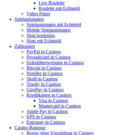
Live Roulette
Roulette mit Echtgeld
Video Poker
Spielautomaten
Spielautomaten mit Echtgeld
Mobile Spielautomaten
Slots kostenlos
Slots mit Echtgeld
Zahlungen
PayPal in Casinos
Paysafecard in Casinos
Sofortüberweisung in Casinos
Bitcoin in Casinos
Neteller in Casinos
Skrill in Casinos
Trustly in Casinos
GiroPay in Casinos
Kreditkarten in Casinos
Visa in Casinos
Mastercard in Casinos
Apple Pay in Casinos
EPS in Casinos
Entropay in Casinos
Casino-Bonusse
Bonus ohne Einzahlung in Casinos